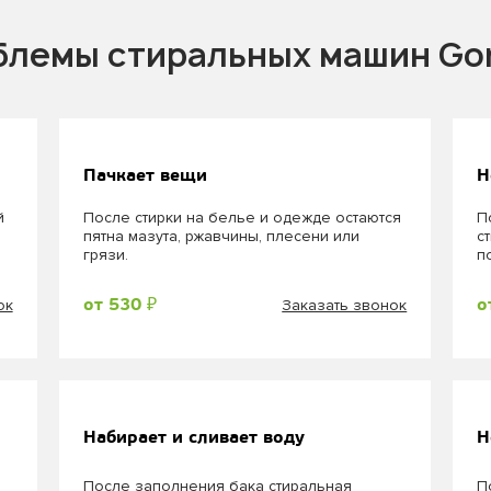
лемы стиральных машин Go
Пачкает вещи
Н
й
После стирки на белье и одежде остаются
П
пятна мазута, ржавчины, плесени или
с
грязи.
п
ок
Заказать звонок
от 530 ₽
о
Набирает и сливает воду
Н
После заполнения бака стиральная
П