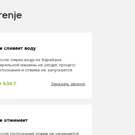
renje
е сливает воду
осле стирки вода из барабана
тиральной машины не уходит, процесс
олоскания и отжима не запускается.
Заказать звонок
т 530 ₽
е отжимает
осле полоскания отжим не начинается