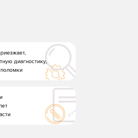
риезжает,
тную диагностику,
 поломки
и
лет
асти